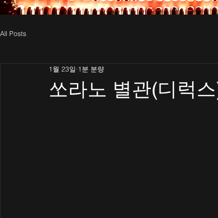
All Posts
1월 23일
1분 분량
쏘라노 별관(디럭스