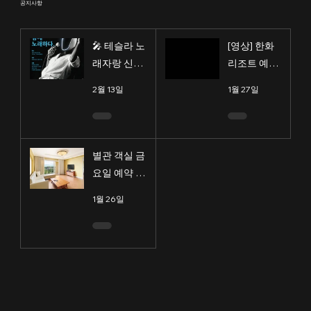
공지사항
🎤 테슬라 노
[영상] 한화
래자랑 신청
리조트 예약
안내 🎤
방법 안내
2월 13일
1월 27일
별관 객실 금
요일 예약 제
한 안내
1월 26일