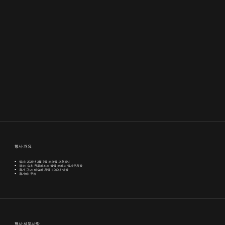
행사 개요
• 일시: 2026년 3월 7일 토요일 오후 5시
• 장소: 속초 한화리조트 설악 쏘라노 임시주차장
• 참가 규모: 테슬라 차량 1,000대 이상
• 참가비: 무료
행사 ​세부사항